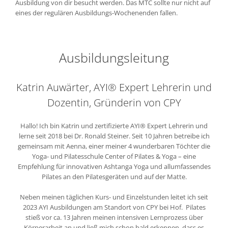
Ausbildung von dir besucht werden. Das MTC sollte nur nicht auf
eines der regulären Ausbildungs-Wochenenden fallen.
Ausbildungsleitung
Katrin Auwärter,
AYI® Expert Lehrerin und
Dozentin,
Gründerin von CPY
Hallo! Ich bin Katrin und zertifizierte AYI® Expert Lehrerin und
lerne seit 2018 bei Dr. Ronald Steiner. Seit 10 Jahren betreibe ich
gemeinsam mit Aenna, einer meiner 4 wunderbaren Töchter die
Yoga- und Pilatesschule Center of Pilates & Yoga – eine
Empfehlung für innovativen Ashtanga Yoga und allumfassendes
Pilates an den Pilatesgeräten und auf der Matte.
Neben meinen täglichen Kurs- und Einzelstunden leitet ich seit
2023 AYI Ausbildungen am Standort von CPY bei Hof. Pilates
stieß vor ca. 13 Jahren meinen intensiven Lernprozess über
Körperarbeit an und ließ mich schon bald erkennen, dass es