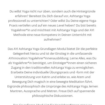
Du willst Yoga nicht nur üben, sondern auch die Hintergründe
erfahren? Bereitest Du Dich darauf vor, Ashtanga Yoga
professionell zu unterrichten? Oder willst Du Deine eigene Yoga-
Praxis vertiefen und auf ein neues Level heben? Du bist bereits
Yogalehrer*in und möchtest mit Ashtanga Yoga und der AYI
Methode eine neue Kompetenz in Deinen Unterricht mit
aufnehmen?
Das AYI Ashtanga Yoga Grundlagen Modul bietet Dir die perfekte
Gelegenheit hierzu und ist der Einstieg in die umfassende
AYInnovation Yogalehrer*innenausbildung. Lerne Alles, was Du
als Yogalehrer*in benötigst, um Einsteiger*innen einen sicheren
Zugang in den traditionellen Ashtanga Yoga zu ermöglichen.
Erarbeite Deine individuelle Übungspraxis und -form mit der
Unterstützung von Katrin und erlebe so, wie Atem und
Bewegung Dich magisch in eine bewegte Meditation führt.
Ergründe philosophisch die Ursprünge des Ashtanga Yoga, lernen
Mantren, Aussprache und Metren. Freue Dich auf spannende
philosophische Diskussionen.
Das Grundlagen-Modul ist für Yogalehrer*innen genauso