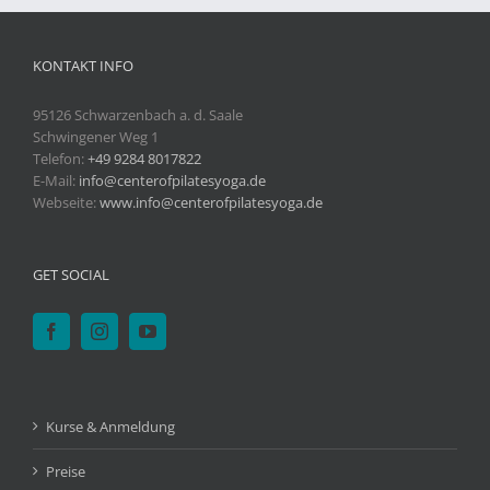
KONTAKT INFO
95126 Schwarzenbach a. d. Saale
Schwingener Weg 1
Telefon:
+49 9284 8017822
E-Mail:
info@centerofpilatesyoga.de
Webseite:
www.info@centerofpilatesyoga.de
GET SOCIAL
Kurse & Anmeldung
Preise