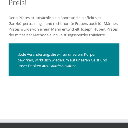
Preis!
Denn Pilates ist tatsächlich ein Sport und ein effektives
Ganzkörpertraining – und nicht nur für Frauen, auch für Männer.
Pilates wurde von einem Mann entwickelt, Joseph Hubert Pilates,
der mit seiner Methode auch Leistungssportler trainierte.
„Jede Veränderung, die wir an unserem Körper
bewirken, wirkt sich wiederum auf unseren Geist und
unser Denken aus.“
Katrin Auwärter