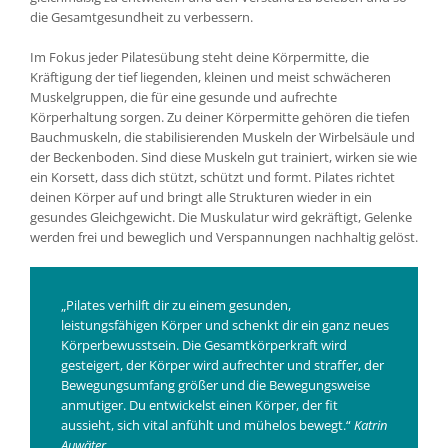
die Gesamtgesundheit zu verbessern.
Im Fokus jeder Pilatesübung steht deine Körpermitte, die
Kräftigung der tief liegenden, kleinen und meist schwächeren
Muskelgruppen, die für eine gesunde und aufrechte
Körperhaltung sorgen. Zu deiner Körpermitte gehören die tiefen
Bauchmuskeln, die stabilisierenden Muskeln der Wirbelsäule und
der Beckenboden. Sind diese Muskeln gut trainiert, wirken sie wie
ein Korsett, dass dich stützt, schützt und formt. Pilates richtet
deinen Körper auf und bringt alle Strukturen wieder in ein
gesundes Gleichgewicht. Die Muskulatur wird gekräftigt, Gelenke
werden frei und beweglich und Verspannungen nachhaltig gelöst.
„Pilates verhilft dir zu einem gesunden,
leistungsfähigen Körper und schenkt dir ein ganz neues
Körperbewusstsein. Die Gesamtkörperkraft wird
gesteigert, der Körper wird aufrechter und straffer, der
Bewegungsumfang größer und die Bewegungsweise
anmutiger. Du entwickelst einen Körper, der fit
aussieht, sich vital anfühlt und mühelos bewegt.“
Katrin
Auwäter