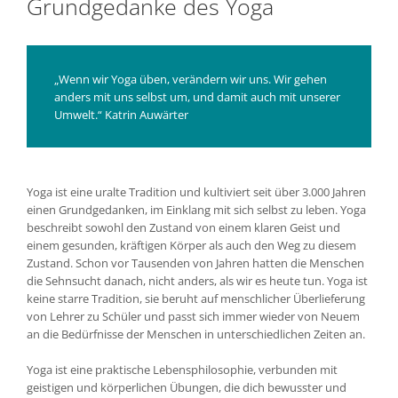
Grundgedanke des Yoga
„Wenn wir Yoga üben, verändern wir uns. Wir gehen
anders mit uns selbst um, und damit auch mit unserer
Umwelt.“ Katrin Auwärter
Yoga ist eine uralte Tradition und kultiviert seit über 3.000 Jahren
einen Grundgedanken, im Einklang mit sich selbst zu leben. Yoga
beschreibt sowohl den Zustand von einem klaren Geist und
einem gesunden, kräftigen Körper als auch den Weg zu diesem
Zustand. Schon vor Tausenden von Jahren hatten die Menschen
die Sehnsucht danach, nicht anders, als wir es heute tun. Yoga ist
keine starre Tradition, sie beruht auf menschlicher Überlieferung
von Lehrer zu Schüler und passt sich immer wieder von Neuem
an die Bedürfnisse der Menschen in unterschiedlichen Zeiten an.
Yoga ist eine praktische Lebensphilosophie, verbunden mit
geistigen und körperlichen Übungen, die dich bewusster und