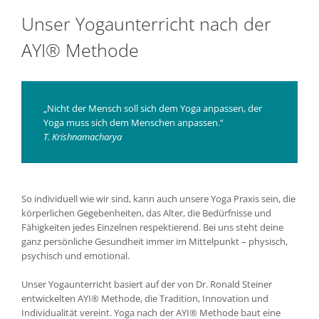
Unser Yogaunterricht nach der
AYI® Methode
„Nicht der Mensch soll sich dem Yoga anpassen, der
Yoga muss sich dem Menschen anpassen.“
T. Krishnamacharya
So individuell wie wir sind, kann auch unsere Yoga Praxis sein, die
körperlichen Gegebenheiten, das Alter, die Bedürfnisse und
Fähigkeiten jedes Einzelnen respektierend. Bei uns steht deine
ganz persönliche Gesundheit immer im Mittelpunkt – physisch,
psychisch und emotional.
Unser Yogaunterricht basiert auf der von Dr. Ronald Steiner
entwickelten AYI® Methode, die Tradition, Innovation und
Individualität vereint. Yoga nach der AYI® Methode baut eine