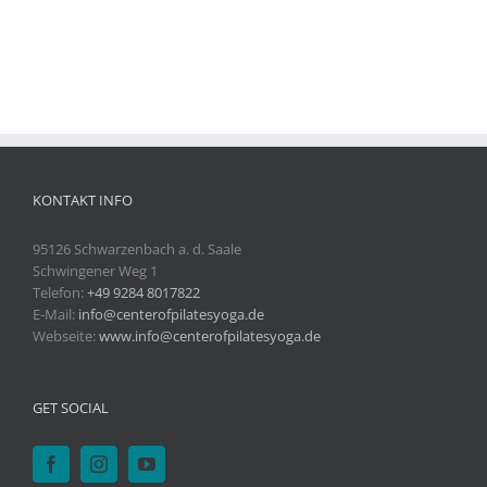
KONTAKT INFO
95126 Schwarzenbach a. d. Saale
Schwingener Weg 1
Telefon:
+49 9284 8017822
E-Mail:
info@centerofpilatesyoga.de
Webseite:
www.info@centerofpilatesyoga.de
GET SOCIAL