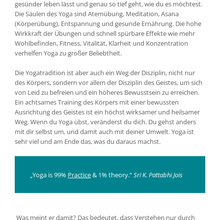
gesünder leben lässt und genau so tief geht, wie du es möchtest.
Die Säulen des Yoga sind Atemübung, Meditation, Asana
(Körperübung), Entspannung und gesunde Ernährung. Die hohe
Wirkkraft der Übungen und schnell spürbare Effekte wie mehr
Wohlbefinden, Fitness, Vitalität, Klarheit und Konzentration
verhelfen Yoga zu großer Beliebtheit.
Die Yogatradition ist aber auch ein Weg der Disziplin, nicht nur
des Körpers, sondern vor allem der Disziplin des Geistes, um sich
von Leid zu befreien und ein höheres Bewusstsein zu erreichen.
Ein achtsames Training des Körpers mit einer bewussten
Ausrichtung des Geistes ist ein höchst wirksamer und heilsamer
Weg. Wenn du Yoga übst, veränderst du dich. Du gehst anders
mit dir selbst um, und damit auch mit deiner Umwelt. Yoga ist
sehr viel und am Ende das, was du daraus machst.
„Yoga is 99%
Practice
& 1% theory.“
Sri K. Pattabhi Jois
Was meint er damit? Das bedeutet, dass Verstehen nur durch