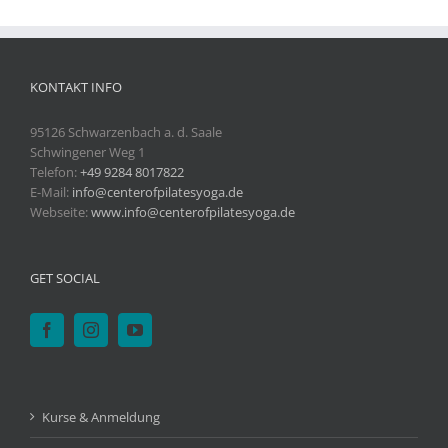
KONTAKT INFO
95126 Schwarzenbach a. d. Saale
Schwingener Weg 1
Telefon:
+49 9284 8017822
E-Mail:
info@centerofpilatesyoga.de
Webseite:
www.info@centerofpilatesyoga.de
GET SOCIAL
Kurse & Anmeldung