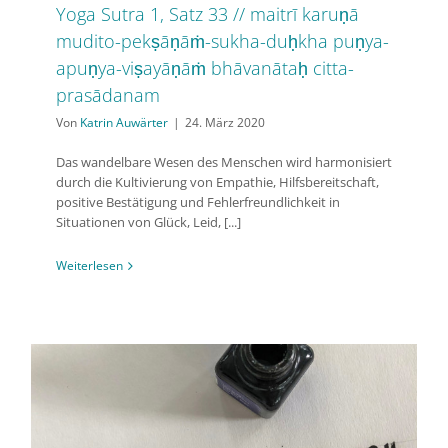
Yoga Sutra 1, Satz 33 // maitrī karuṇā
mudito-pekṣāṇāṁ-sukha-duḥkha puṇya-
apuṇya-viṣayāṇāṁ bhāvanātaḥ citta-
prasādanam
Von
Katrin Auwärter
|
24. März 2020
Das wandelbare Wesen des Menschen wird harmonisiert
durch die Kultivierung von Empathie, Hilfsbereitschaft,
positive Bestätigung und Fehlerfreundlichkeit in
Situationen von Glück, Leid, [...]
Weiterlesen